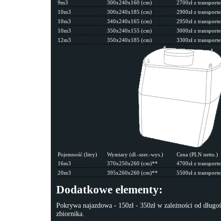
9m3
300x240x160 (cm)
2700zł z transpor
10m3
300x240x185 (cm)
2900zł z transpor
10m3
340x240x165 (cm)
2950zł z transpor
10m3
350x240x155 (cm)
3000zł z transpor
12m3
350x240x185 (cm)
3300zł z transpor
Pojemność (litry)
Wymiary (dł.-szer.-wys.)
Cena (PLN netto.)
16m3
370x250x260 (cm)**
4700zł z transpor
20m3
395x260x260 (cm)**
5500zł z transpor
Dodatkowe elementy:
Pokrywa najazdowa - 150zł - 350zł w zależności od długośc
zbiornika.