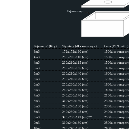
Pojemność (litry)
Wymiary (dł.- szer.- wys.)
Cena (PLN netto.)
3m3
172x172x160 (cm)
1500zł z transpo
4m3
250x200x110 (cm)
1500zł z transpo
4m3
230x210x115 (cm)
1500zł z transpo
5m3
250x200x135 (cm)
1650zł z transpo
5m3
230x210x140 (cm)
1600zł z transpo
5m3
230x240x120 (cm)
1700zł z transpo
6m3
250x200x160 (cm)
1800zł z transpo
6m3
240x230x150 (cm)
1800zł z transpo
7m3
240x230x170 (cm)
2100zł z transpo
8m3
300x240x150 (cm)
2300zł z transpo
8m3
280x240x160 (cm)
2300zł z transpo
8m3
240x230x195 (cm)
2400zł z transpo
8m3
370x250x142 (cm)**
2500zł z transpo
9m3
300x240x160 (cm)
2500zł z transpo
10m3
280x240x190 (cm)
2600zł z transpo