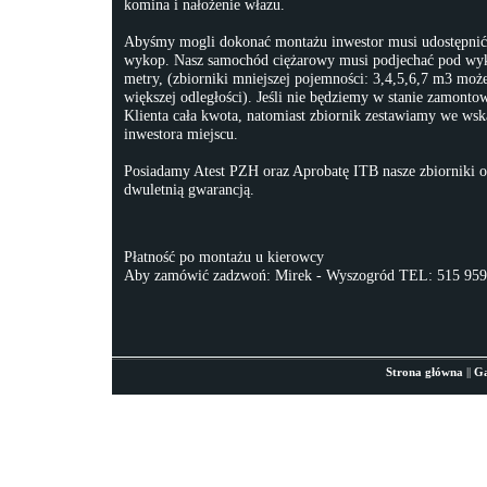
komina i nałożenie włazu.
Abyśmy mogli dokonać montażu inwestor musi udostępnić
wykop. Nasz samochód ciężarowy musi podjechać pod w
metry, (zbiorniki mniejszej pojemności: 3,4,5,6,7 m3 m
większej odległości). Jeśli nie będziemy w stanie zamontow
Klienta cała kwota, natomiast zbiornik zestawiamy we ws
inwestora miejscu.
Posiadamy Atest PZH oraz Aprobatę ITB nasze zbiorniki o
dwuletnią gwarancją.
Płatność po montażu u kierowcy
Aby zamówić zadzwoń: Mirek - Wyszogród TEL: 515 959
Strona główna
||
Ga